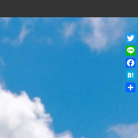
Twitt
Line
Face
Hate
共
有