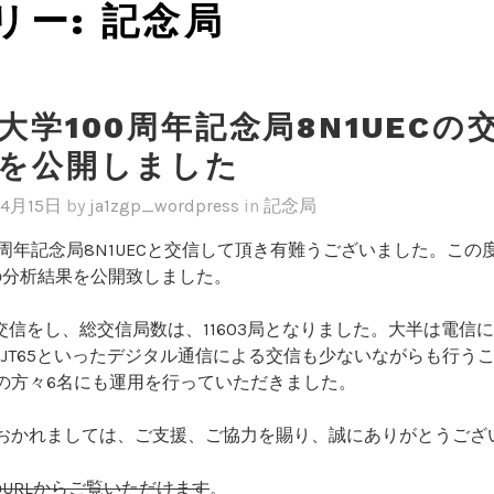
リー:
記念局
大学100周年記念局8N1UECの
を公開しました
年4月15日
by
ja1zgp_wordpress
in
記念局
0周年記念局8N1UECと交信して頂き有難うございました。この
の分析結果を公開致しました。
交信をし、総交信局数は、11603局となりました。大半は電信
T8、JT65といったデジタル通信による交信も少ないながらも行う
Gの方々6名にも運用を行っていただきました。
におかれましては、ご支援、ご協力を賜り、誠にありがとうござ
URLからご覧いただけます
。