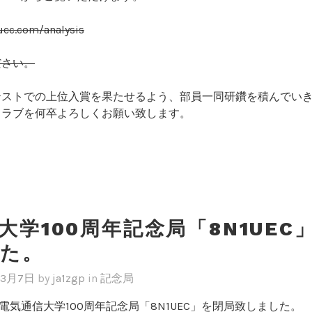
uec.com/analysis
ださい。
テストでの上位入賞を果たせるよう、部員一同研鑽を積んでい
クラブを何卒よろしくお願い致します。
大学100周年記念局「8N1UEC
た。
年3月7日
by
ja1zgp
in
記念局
電気通信大学100周年記念局「8N1UEC」を閉局致しました。