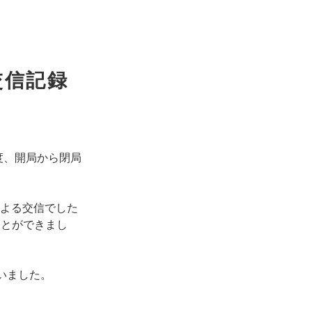
交信記録
度、開局から閉局
による交信でした
ことができまし
いました。