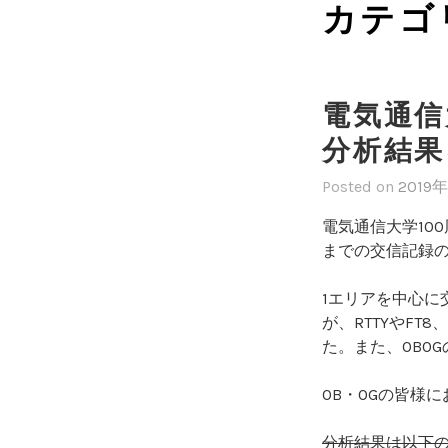
カテゴ
電気通信
分析結果
Posted on
2019
電気通信大学10
までの交信記録
1エリアを中心に
が、RTTYやF
た。また、OBO
OB・OGの皆様
分析結果は以下の