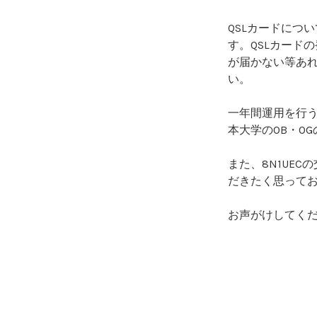
QSLカードにつ
す。QSLカード
が届かない等あ
い。
一年間運用を行
本大学のOB・O
また、8N1UE
だきたく思って
お声がけしてく