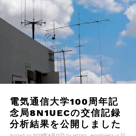
電気通信大学100周年記
念局8N1UECの交信記録
分析結果を公開しました
Posted on
2019年4月15日
by
ja1zgp_wordpress
in
記