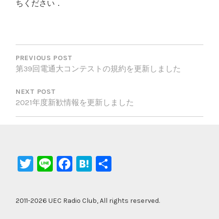
ちください．
投
稿
PREVIOUS POST
第39回電通大コンテストの規約を更新しました
ナ
ビ
NEXT POST
2021年度新歓情報を更新しました
ゲ
ー
シ
ョ
T
Li
F
H
共
ン
wi
n
a
at
有
tt
e
c
e
2011-2026 UEC Radio Club, All rights reserved.
er
e
n