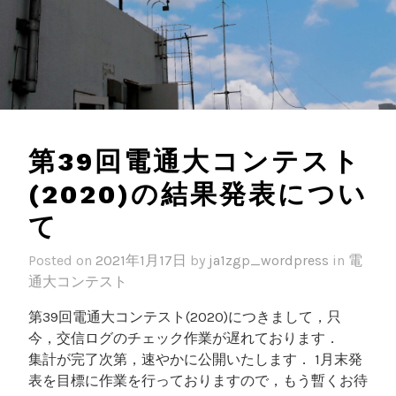
第39回電通大コンテスト
(2020)の結果発表につい
て
Posted on
2021年1月17日
by
ja1zgp_wordpress
in
電
通大コンテスト
第39回電通大コンテスト(2020)につきまして，只
今，交信ログのチェック作業が遅れております．
集計が完了次第，速やかに公開いたします． 1月末発
表を目標に作業を行っておりますので，もう暫くお待