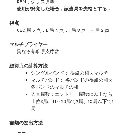
RBN，クラスタ等）
使用が発覚した場合，該当局を失格とする．
得点
UEC 局 5 点，L 局 4 点，I 局 3 点，H 局 2 点
マルチプライヤー
異なる都府県支庁数
総得点の計算方法
シングルバンド： 得点の和 x マルチ
マルチバンド： 各バンドの得点の和 x
各バンドのマルチの和
入賞局数：エントリー局数30以上なら
上位3局、11～29局で2局、10局以下で1
局
書類の提出方法