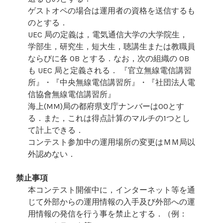
ゲストオペの場合は運用者の資格を送信するも
のとする．
UEC 局の定義は，電気通信大学の大学院生，
学部生，研究生，短大生，聴講生または教職員
ならびに各 OB とする．なお，次の組織の OB
も UEC 局と定義される． 『官立無線電信講習
所』・『中央無線電信講習所』・『社団法人電
信協會無線電信講習所』
海上(MM)局の都府県支庁ナンバーは00とす
る．また，これは得点計算のマルチの1つとし
て計上できる．
コンテスト参加中の運用場所の変更はＭＭ局以
外認めない．
禁止事項
本コンテスト開催中に，インターネット等を通
じて外部からの運用情報の入手及び外部への運
用情報の発信を行う事を禁止とする．（例：