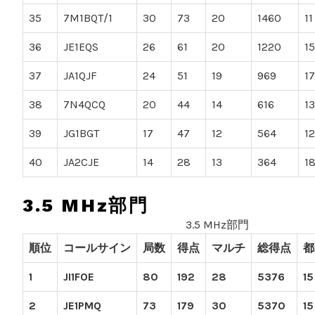
35
7M1BQT/1
30
73
20
1460
11
36
JE1EQS
26
61
20
1220
15
37
JA1QJF
24
51
19
969
17
38
7N4QCQ
20
44
14
616
13
39
JG1BGT
17
47
12
564
12
40
JA2CJE
14
28
13
364
1
3.5 MHz部門
3.5 MHz部門
順位
コールサイン
局数
得点
マルチ
総得点
都
1
JI1FOE
80
192
28
5376
15
2
JE1PMQ
73
179
30
5370
15