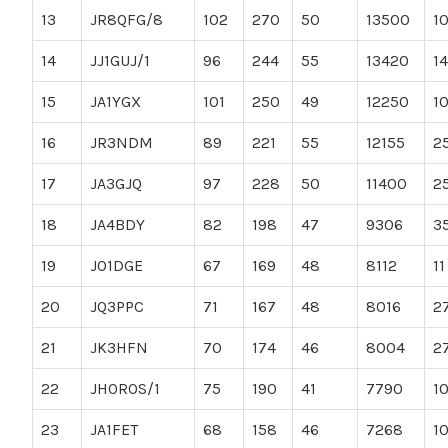
13
JR8QFG/8
102
270
50
13500
1
14
JJ1GUJ/1
96
244
55
13420
14
15
JA1YGX
101
250
49
12250
1
16
JR3NDM
89
221
55
12155
2
17
JA3GJQ
97
228
50
11400
2
18
JA4BDY
82
198
47
9306
3
19
JO1DGE
67
169
48
8112
11
20
JQ3PPC
71
167
48
8016
2
21
JK3HFN
70
174
46
8004
2
22
JH0ROS/1
75
190
41
7790
1
23
JA1FET
68
158
46
7268
1