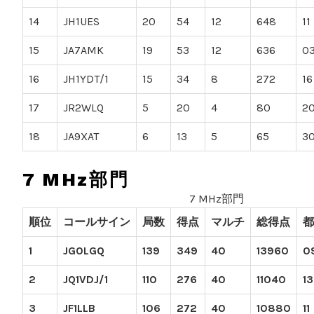
14
JH1UES
20
54
12
648
11
15
JA7AMK
19
53
12
636
0
16
JH1YDT/1
15
34
8
272
16
17
JR2WLQ
5
20
4
80
2
18
JA9XAT
6
13
5
65
3
7 MHz部門
7 MHz部門
順位
コールサイン
局数
得点
マルチ
総得点
都
1
JG0LGQ
139
349
40
13960
0
2
JQ1VDJ/1
110
276
40
11040
13
3
JF1LLB
106
272
40
10880
11