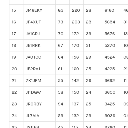
15
JM6EKY
83
220
28
6160
4
16
JF4XUT
73
203
28
5684
31
17
JA1CRJ
70
172
33
5676
13
18
JE1RRK
67
170
31
5270
10
19
JA0TCC
64
156
29
4524
0
20
JF2RVJ
61
169
25
4225
21
21
7K1JFM
55
142
26
3692
11
22
JI1DGW
58
150
24
3600
10
23
JR0RBY
94
137
25
3425
0
24
JL7AIA
53
132
23
3036
0
25
JG1IEB
45
115
24
2760
11