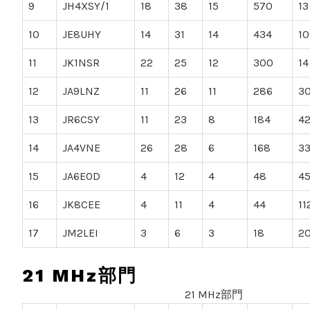
9
JH4XSY/1
18
38
15
570
13
10
JE8UHY
14
31
14
434
10
11
JK1NSR
22
25
12
300
14
12
JA9LNZ
11
26
11
286
3
13
JR6CSY
11
23
8
184
4
14
JA4VNE
26
28
6
168
3
15
JA6EOD
4
12
4
48
4
16
JK8CEE
4
11
4
44
11
17
JM2LEI
3
6
3
18
2
21 MHz部門
21 MHz部門