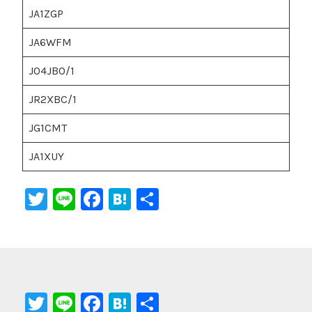
JA1ZGP
JA6WFM
JO4JBO/1
JR2XBC/1
JG1CMT
JA1XUY
T
Li
F
H
共
wi
n
a
at
有
tt
e
c
e
er
e
n
b
a
T
Li
F
H
共
o