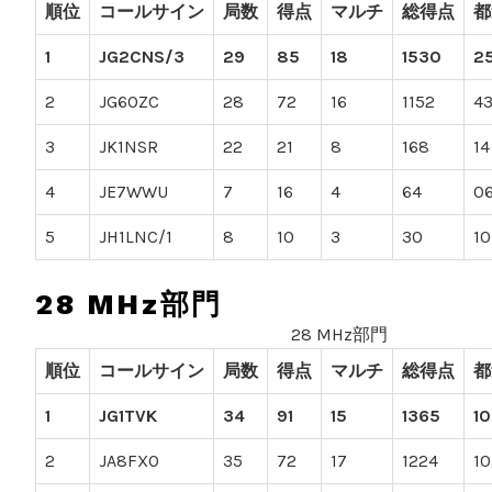
順位
コールサイン
局数
得点
マルチ
総得点
都
1
JG2CNS/3
29
85
18
1530
2
2
JG6OZC
28
72
16
1152
4
3
JK1NSR
22
21
8
168
14
4
JE7WWU
7
16
4
64
0
5
JH1LNC/1
8
10
3
30
10
28 MHz部門
28 MHz部門
順位
コールサイン
局数
得点
マルチ
総得点
都
1
JG1TVK
34
91
15
1365
10
2
JA8FXO
35
72
17
1224
10