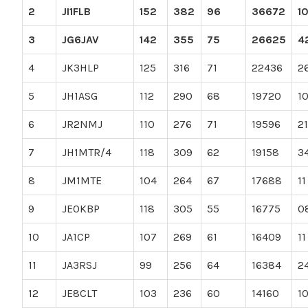
2
JI1FLB
152
382
96
36672
1
3
JG6JAV
142
355
75
26625
4
4
JK3HLP
125
316
71
22436
2
5
JH1ASG
112
290
68
19720
1
6
JR2NMJ
110
276
71
19596
21
7
JH1MTR/4
118
309
62
19158
3
8
JM1MTE
104
264
67
17688
11
9
JE0KBP
118
305
55
16775
0
10
JA1CP
107
269
61
16409
11
11
JA3RSJ
99
256
64
16384
2
12
JE8CLT
103
236
60
14160
1