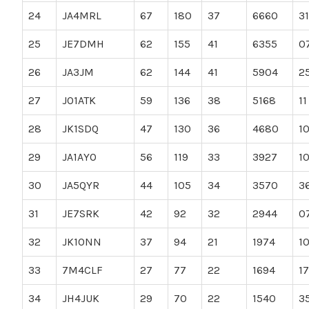
24
JA4MRL
67
180
37
6660
31
25
JE7DMH
62
155
41
6355
0
26
JA3JM
62
144
41
5904
2
27
JO1ATK
59
136
38
5168
11
28
JK1SDQ
47
130
36
4680
1
29
JA1AYO
56
119
33
3927
1
30
JA5QYR
44
105
34
3570
3
31
JE7SRK
42
92
32
2944
0
32
JK1ONN
37
94
21
1974
1
33
7M4CLF
27
77
22
1694
17
34
JH4JUK
29
70
22
1540
3