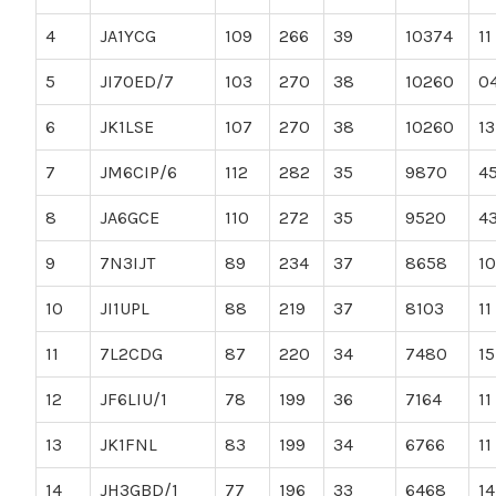
4
JA1YCG
109
266
39
10374
11
5
JI7OED/7
103
270
38
10260
0
6
JK1LSE
107
270
38
10260
13
7
JM6CIP/6
112
282
35
9870
4
8
JA6GCE
110
272
35
9520
4
9
7N3IJT
89
234
37
8658
10
10
JI1UPL
88
219
37
8103
11
11
7L2CDG
87
220
34
7480
15
12
JF6LIU/1
78
199
36
7164
11
13
JK1FNL
83
199
34
6766
11
14
JH3GBD/1
77
196
33
6468
14