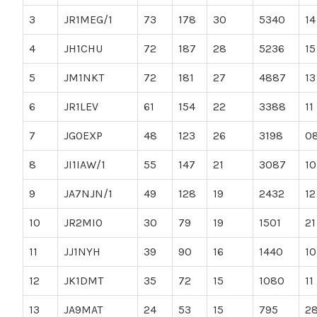
3
JR1MEG/1
73
178
30
5340
14
4
JH1CHU
72
187
28
5236
15
5
JM1NKT
72
181
27
4887
13
6
JR1LEV
61
154
22
3388
11
7
JG0EXP
48
123
26
3198
0
8
JI1IAW/1
55
147
21
3087
10
9
JA7NJN/1
49
128
19
2432
12
10
JR2MIO
30
79
19
1501
21
11
JJ1NYH
39
90
16
1440
10
12
JK1DMT
35
72
15
1080
11
13
JA9MAT
24
53
15
795
2