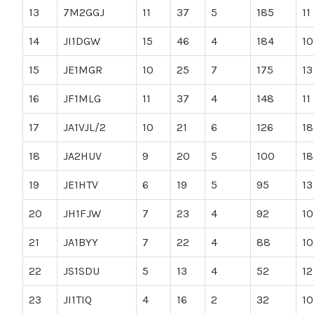
13
7M2GGJ
11
37
5
185
11
14
JI1DGW
15
46
4
184
10
15
JE1MGR
10
25
7
175
13
16
JF1MLG
11
37
4
148
11
17
JA1VJL/2
10
21
6
126
18
18
JA2HUV
9
20
5
100
18
19
JE1HTV
6
19
5
95
13
20
JH1FJW
7
23
4
92
10
21
JA1BYY
7
22
4
88
10
22
JS1SDU
5
13
4
52
12
23
JI1TIQ
4
16
2
32
10