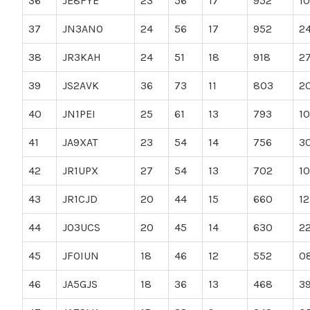
36
JE8FYE
23
56
17
952
1
37
JN3ANO
24
56
17
952
2
38
JR3KAH
24
51
18
918
2
39
JS2AVK
36
73
11
803
2
40
JN1PEI
25
61
13
793
10
41
JA9XAT
23
54
14
756
3
42
JR1UPX
27
54
13
702
10
43
JR1CJD
20
44
15
660
12
44
JO3UCS
20
45
14
630
2
45
JF0IUN
18
46
12
552
0
46
JA5GJS
18
36
13
468
3