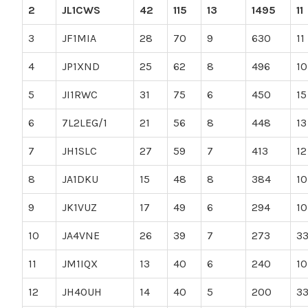
2
JL1CWS
42
115
13
1495
11
3
JF1MIA
28
70
9
630
11
4
JP1XND
25
62
8
496
10
5
JI1RWC
31
75
6
450
15
6
7L2LEG/1
21
56
8
448
13
7
JH1SLC
27
59
7
413
12
8
JA1DKU
15
48
8
384
10
9
JK1VUZ
17
49
6
294
10
10
JA4VNE
26
39
7
273
3
11
JM1IQX
13
40
6
240
10
12
JH4OUH
14
40
5
200
3