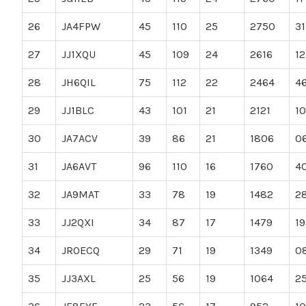
26
JA4FPW
45
110
25
2750
31
27
JJ1XQU
45
109
24
2616
12
28
JH6QIL
75
112
22
2464
4
29
JJ1BLC
43
101
21
2121
10
30
JA7ACV
39
86
21
1806
0
31
JA6AVT
96
110
16
1760
4
32
JA9MAT
33
78
19
1482
2
33
JJ2QXI
34
87
17
1479
19
34
JR0ECQ
29
71
19
1349
0
35
JJ3AXL
25
56
19
1064
2