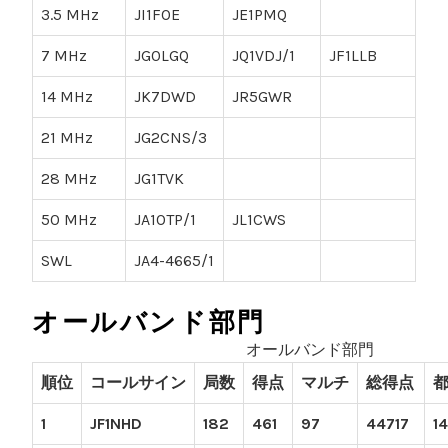
3.5 MHz
JI1FOE
JE1PMQ
7 MHz
JG0LGQ
JQ1VDJ/1
JF1LLB
14 MHz
JK7DWD
JR5GWR
21 MHz
JG2CNS/3
28 MHz
JG1TVK
50 MHz
JA1OTP/1
JL1CWS
SWL
JA4-4665/1
オールバンド部門
オールバンド部門
順位
コールサイン
局数
得点
マルチ
総得点
1
JF1NHD
182
461
97
44717
14