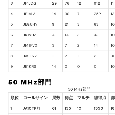
3
JF1JDG
29
76
12
912
11
4
JE1ALA
14
36
7
252
13
5
JE8UHY
9
21
3
63
10
6
JK1VUZ
4
14
3
42
10
7
JM1FVO
3
7
2
14
10
8
JA9LNZ
1
2
1
2
3
9
JE1KRS
14
0
0
0
10
50 MHz部門
50 MHz部門
順位
コールサイン
局数
得点
マルチ
総得点
都
1
JA1OTP/1
61
155
10
1550
16