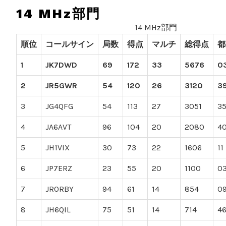
14 MHz部門
14 MHz部門
順位
コールサイン
局数
得点
マルチ
総得点
都
1
JK7DWD
69
172
33
5676
0
2
JR5GWR
54
120
26
3120
3
3
JG4QFG
54
113
27
3051
3
4
JA6AVT
96
104
20
2080
4
5
JH1VIX
30
73
22
1606
11
6
JP7ERZ
23
55
20
1100
0
7
JR0RBY
94
61
14
854
0
8
JH6QIL
75
51
14
714
4