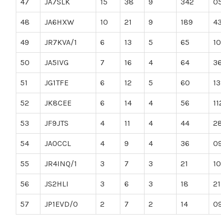
47
JA7SLK
15
38
9
342
0
48
JA6HXW
10
21
9
189
4
49
JR7KVA/1
6
13
5
65
10
50
JA5IVG
7
16
4
64
3
51
JG1TFE
6
12
5
60
13
52
JK8CEE
6
14
4
56
11
53
JF9JTS
4
11
4
44
2
54
JA0CCL
4
9
4
36
0
55
JR4INQ/1
3
7
3
21
10
56
JS2HLI
3
6
3
18
21
57
JP1EVD/0
2
7
2
14
0