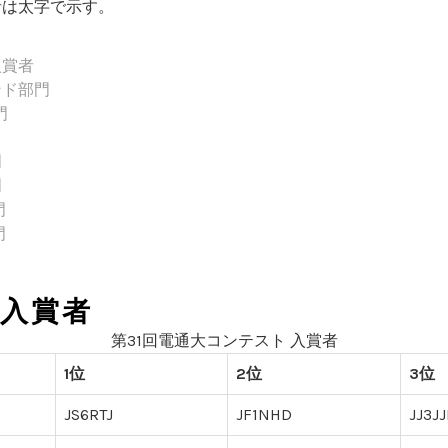
者は太字で示す。
入賞者
ンド部門
門
門
門
門
門
入賞者
第31回電通大コンテスト 入賞者
1位
2位
3位
JS6RTJ
JF1NHD
JJ3JJ