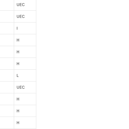
UEC
UEC
I
H
H
H
L
UEC
H
H
H