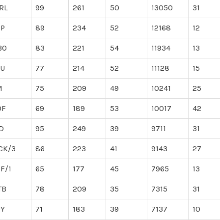
RL
99
261
50
13050
31
OP
89
234
52
12168
12
BO
83
221
54
11934
13
DU
77
214
52
11128
15
M
75
209
49
10241
25
OF
69
189
53
10017
42
D
95
249
39
9711
31
CK/3
86
223
41
9143
27
F/1
65
177
45
7965
13
TB
78
209
35
7315
31
UY
71
183
39
7137
10