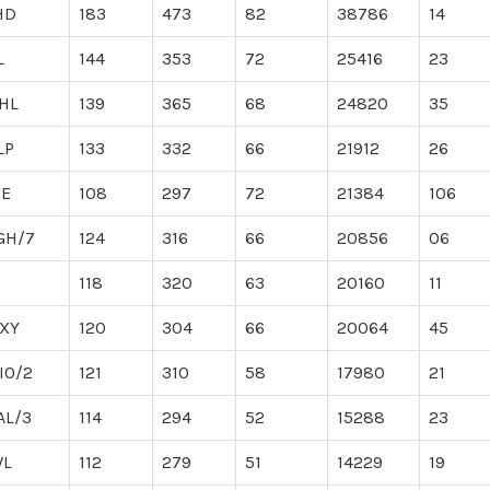
HD
183
473
82
38786
14
L
144
353
72
25416
23
HL
139
365
68
24820
35
LP
133
332
66
21912
26
JE
108
297
72
21384
106
GH/7
124
316
66
20856
06
118
320
63
20160
11
XY
120
304
66
20064
45
IO/2
121
310
58
17980
21
AL/3
114
294
52
15288
23
WL
112
279
51
14229
19