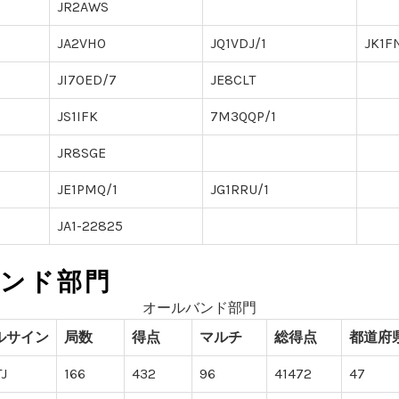
JR2AWS
JA2VHO
JQ1VDJ/1
JK1F
JI7OED/7
JE8CLT
JS1IFK
7M3QQP/1
JR8SGE
JE1PMQ/1
JG1RRU/1
JA1-22825
ンド部門
オールバンド部門
ルサイン
局数
得点
マルチ
総得点
都道府
J
166
432
96
41472
47