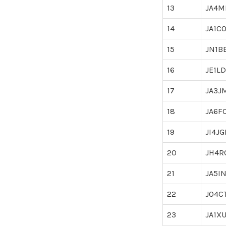
13
JA4M
14
JA1C
15
JN1B
16
JE1L
17
JA3J
18
JA6F
19
JI4JG
20
JH4R
21
JA5IN
22
JO4C
23
JA1X