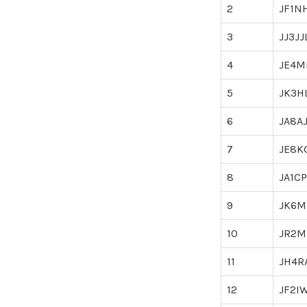
2
JF1N
3
JJ3JJ
4
JE4M
5
JK3H
6
JA8A
7
JE8K
8
JA1CP
9
JK6M
10
JR2M
11
JH4R
12
JF2I