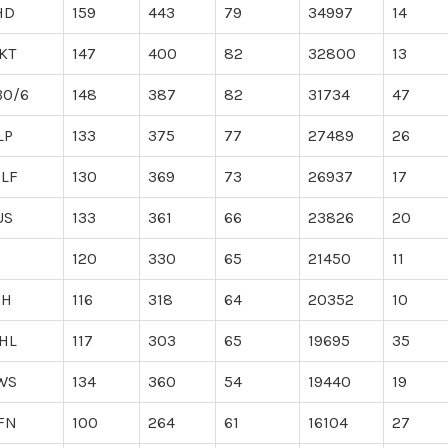
HD
159
443
79
34997
14
KT
147
400
82
32800
13
BO/6
148
387
82
31734
47
LP
133
375
77
27489
26
LF
130
369
73
26937
17
US
133
361
66
23826
20
120
330
65
21450
11
RH
116
318
64
20352
10
HL
117
303
65
19695
35
WS
134
360
54
19440
19
FN
100
264
61
16104
27