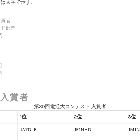
者は太字で示す。
入賞者
ンド部門
門
門
門
門
門
入賞者
第30回電通大コンテスト 入賞者
1位
2位
3位
JA7DLE
JF1NHD
JM1N