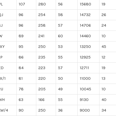
WL
107
280
56
15680
19
QJ
96
254
58
14732
26
SJ
96
258
57
14706
24
DW
89
241
60
14460
10
XY
95
250
53
13250
45
OP
86
235
55
12925
12
ED
84
223
57
12711
19
X/1
81
220
50
11000
13
RU
78
205
49
10045
10
WH
63
166
55
9130
40
LW/4
90
250
36
9000
34