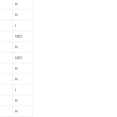
H
H
I
UEC
H
UEC
H
H
I
H
H