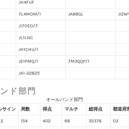
JH4FUF
7L4MDM/1
JA9BGL
JI2WY
JI7OED/7
JL1LNC
JH1CHU/1
JE1PMQ/1
7M3QQP/1
JA1-22825
ンド部門
オールバンド部門
ルサイン
局数
得点
マルチ
総得点
都道府
LE
154
402
88
35376
03