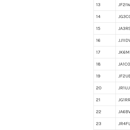
13
JF2I
14
JG3C
15
JA3R
16
JJ1I
17
JK6M
18
JA1C
19
JF2U
20
JR1UJ
21
JG1R
22
JA6B
23
JR4F