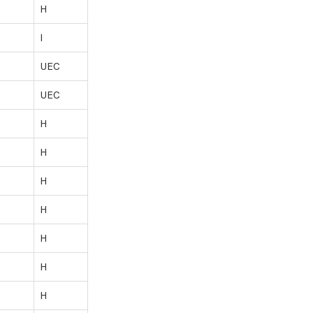
H
I
UEC
UEC
H
H
H
H
H
H
H