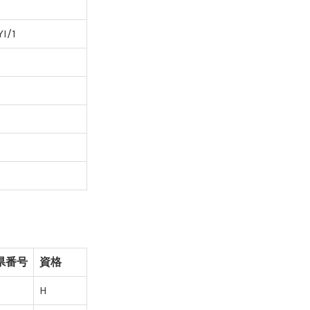
I/1
県番号
資格
H