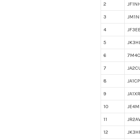
2
JF1N
3
JM1N
4
JF3E
5
JK3H
6
7M4C
7
JA2C
8
JA1CP
9
JA1X
10
JE4M
11
JR2A
12
JK3H