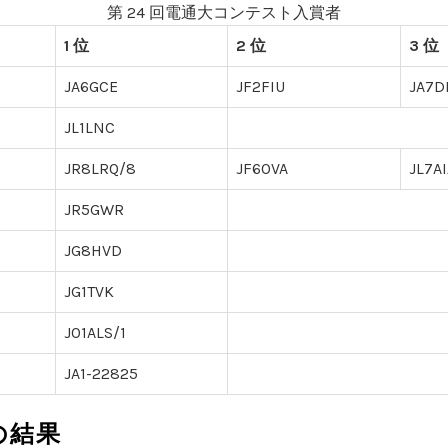
第 24 回電通大コンテスト入賞者
1 位
2 位
3 位
JA6GCE
JF2FIU
JA7D
JL1LNC
JR8LRQ/8
JF6OVA
JL7A
JR5GWR
JG8HVD
JG1TVK
JO1ALS/1
JA1-22825
の結果