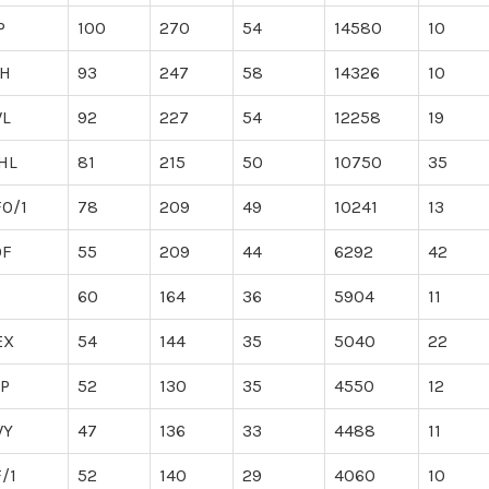
P
100
270
54
14580
10
BH
93
247
58
14326
10
WL
92
227
54
12258
19
HL
81
215
50
10750
35
O/1
78
209
49
10241
13
OF
55
209
44
6292
42
60
164
36
5904
11
EX
54
144
35
5040
22
OP
52
130
35
4550
12
WY
47
136
33
4488
11
F/1
52
140
29
4060
10