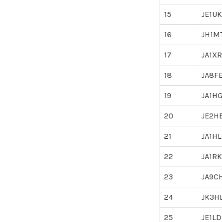
15
JE1U
16
JH1M
17
JA1X
18
JA8F
19
JA1H
20
JE2H
21
JA1H
22
JA1RK
23
JA9C
24
JK3H
25
JE1L