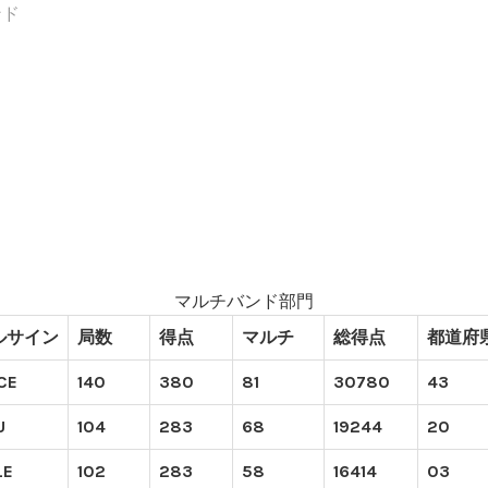
ンド
マルチバンド部門
ルサイン
局数
得点
マルチ
総得点
都道府
CE
140
380
81
30780
43
U
104
283
68
19244
20
LE
102
283
58
16414
03