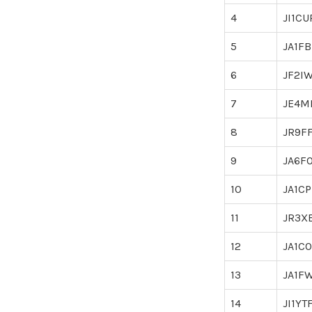
4
JI1CU
5
JA1F
6
JF2I
7
JE4M
8
JR9FF
9
JA6F
10
JA1CP
11
JR3X
12
JA1C
13
JA1F
14
JI1YT