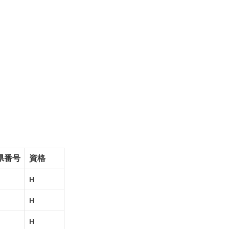
県番号
資格
H
H
H