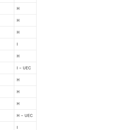
H
H
H
I
H
I – UEC
H
H
H
H – UEC
I