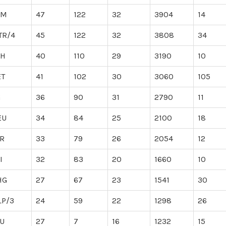
KM
47
122
32
3904
14
TR/4
45
122
32
3808
34
RH
40
110
29
3190
10
ET
41
102
30
3060
105
G
36
90
31
2790
11
EU
34
84
25
2100
18
LR
33
79
26
2054
12
I
32
83
20
1660
10
HG
27
67
23
1541
30
LP/3
24
59
22
1298
26
DU
27
7
16
1232
15