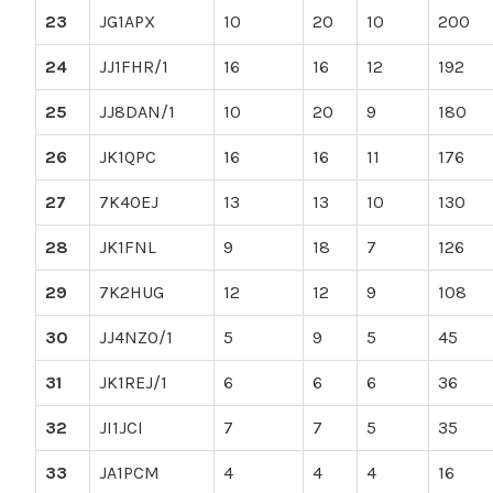
23
JG1APX
10
20
10
200
24
JJ1FHR/1
16
16
12
192
25
JJ8DAN/1
10
20
9
180
26
JK1QPC
16
16
11
176
27
7K4OEJ
13
13
10
130
28
JK1FNL
9
18
7
126
29
7K2HUG
12
12
9
108
30
JJ4NZO/1
5
9
5
45
31
JK1REJ/1
6
6
6
36
32
JI1JCI
7
7
5
35
33
JA1PCM
4
4
4
16