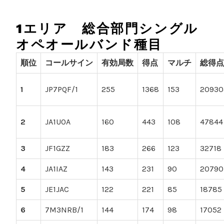
1エリア 総合部門シングル
オペオールバンド種目
順位
コールサイン
有効局数
得点
マルチ
総得点
1
JP7PQF/1
255
1368
153
20930
2
JA1UOA
160
443
108
47844
3
JF1GZZ
183
266
123
32718
4
JA1IAZ
143
231
90
20790
5
JE1JAC
122
221
85
18785
6
7M3NRB/1
144
174
98
17052