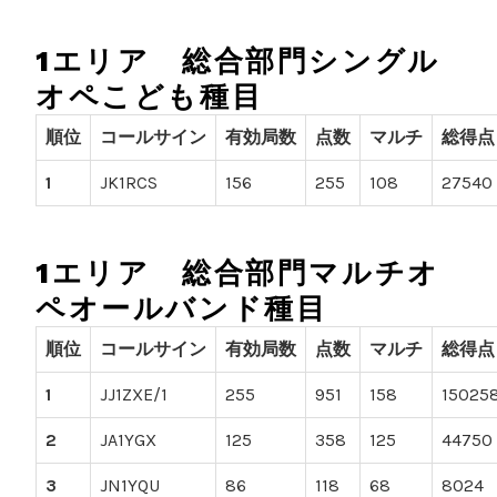
1エリア 総合部門シングル
オペこども種目
順位
コールサイン
有効局数
点数
マルチ
総得点
1
JK1RCS
156
255
108
27540
1エリア 総合部門マルチオ
ペオールバンド種目
順位
コールサイン
有効局数
点数
マルチ
総得点
1
JJ1ZXE/1
255
951
158
15025
2
JA1YGX
125
358
125
44750
3
JN1YQU
86
118
68
8024