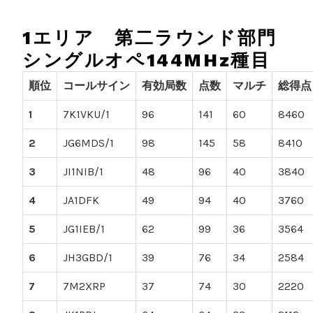
1エリア 第二ラウンド部門
シングルオペ144MHz種目
順位
コールサイン
有効局数
点数
マルチ
総得点
1
7K1VKU/1
96
141
60
8460
2
JG6MDS/1
98
145
58
8410
3
JI1NIB/1
48
96
40
3840
4
JA1DFK
49
94
40
3760
5
JG1IEB/1
62
99
36
3564
6
JH3GBD/1
39
76
34
2584
7
7M2XRP
37
74
30
2220