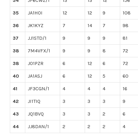
34
JF6CWZ/1
13
13
12
156
35
JA1HOI
12
12
9
108
36
JK1KYZ
7
14
7
98
37
JJ1STD/1
9
9
9
81
38
7M4VFX/1
9
9
8
72
38
JO1PZR
6
12
6
72
40
JA1ASJ
6
12
5
60
41
JF3CGN/1
4
4
4
16
42
JI1TIQ
3
3
3
9
43
JQ1BVQ
3
3
2
6
44
JJ8DAN/1
2
2
2
4