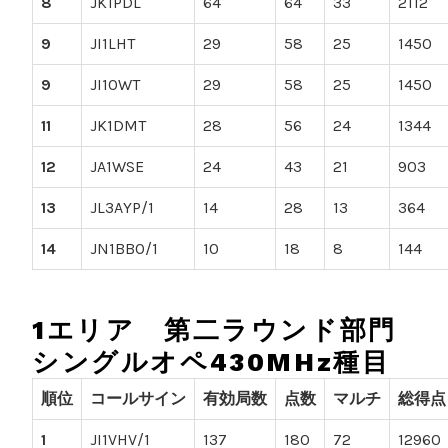
8
JK1PDL
64
64
33
2112
9
JI1LHT
29
58
25
1450
9
JI1OWT
29
58
25
1450
11
JK1DMT
28
56
24
1344
12
JA1WSE
24
43
21
903
13
JL3AYP/1
14
28
13
364
14
JN1BBO/1
10
18
8
144
1エリア 第二ラウンド部門
シングルオペ430MHz種目
順位
コールサイン
有効局数
点数
マルチ
総得点
1
JI1VHV/1
137
180
72
12960