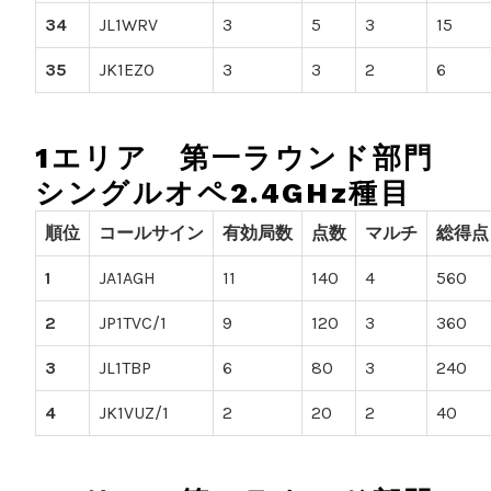
34
JL1WRV
3
5
3
15
35
JK1EZO
3
3
2
6
1エリア 第一ラウンド部門
シングルオペ2.4GHz種目
順位
コールサイン
有効局数
点数
マルチ
総得点
1
JA1AGH
11
140
4
560
2
JP1TVC/1
9
120
3
360
3
JL1TBP
6
80
3
240
4
JK1VUZ/1
2
20
2
40