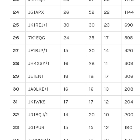
24
JG1APX
26
52
22
1144
25
JK1REJ/1
30
30
23
690
26
7K1EQG
24
35
17
595
27
JE1BJP/1
15
30
14
420
28
JH4XSY/1
16
28
11
308
29
JE1ENI
18
18
17
306
30
JA3LKE/1
16
16
13
208
31
JK1WKS
17
17
12
204
32
JR1BQJ/1
14
20
10
200
33
JG1PUR
15
15
12
180