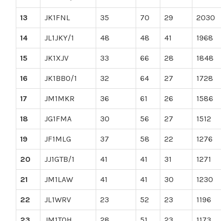
13
JK1FNL
35
70
29
2030
14
JL1JKY/1
48
48
41
1968
15
JK1XJV
33
66
28
1848
16
JK1BBO/1
32
64
27
1728
17
JM1MKR
36
61
26
1586
18
JG1FMA
30
56
27
1512
19
JF1MLG
37
58
22
1276
20
JJ1GTB/1
41
41
31
1271
21
JM1LAW
41
41
30
1230
22
JL1WRV
23
52
23
1196
23
JM1TQH
28
51
23
1173