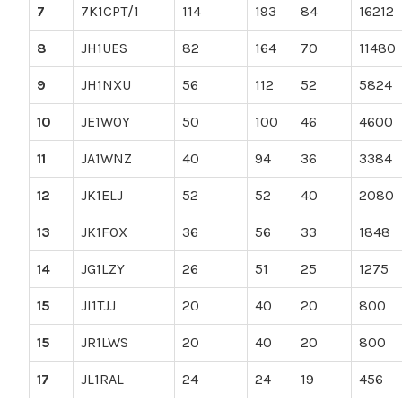
7
7K1CPT/1
114
193
84
16212
8
JH1UES
82
164
70
11480
9
JH1NXU
56
112
52
5824
10
JE1WOY
50
100
46
4600
11
JA1WNZ
40
94
36
3384
12
JK1ELJ
52
52
40
2080
13
JK1FOX
36
56
33
1848
14
JG1LZY
26
51
25
1275
15
JI1TJJ
20
40
20
800
15
JR1LWS
20
40
20
800
17
JL1RAL
24
24
19
456