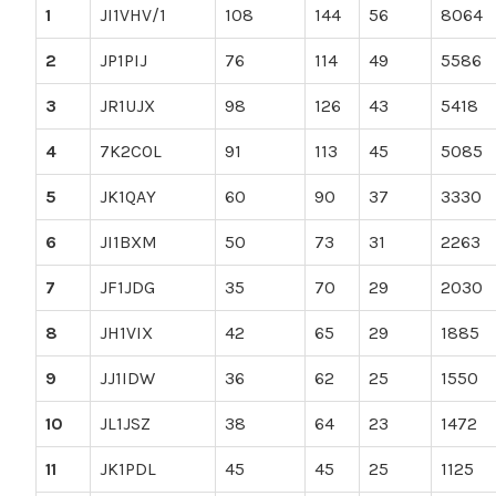
1
JI1VHV/1
108
144
56
8064
2
JP1PIJ
76
114
49
5586
3
JR1UJX
98
126
43
5418
4
7K2COL
91
113
45
5085
5
JK1QAY
60
90
37
3330
6
JI1BXM
50
73
31
2263
7
JF1JDG
35
70
29
2030
8
JH1VIX
42
65
29
1885
9
JJ1IDW
36
62
25
1550
10
JL1JSZ
38
64
23
1472
11
JK1PDL
45
45
25
1125