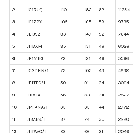
2
JO1RUQ
110
182
62
11284
3
JO1ZRX
105
165
59
9735
4
JL1JSZ
86
147
52
7644
5
JI1BXM
85
131
46
6026
6
JR1MEG
72
121
46
5566
7
JG3DHN/1
72
102
49
4998
8
JF1TFC/1
50
91
34
3094
9
JJ1VFA
58
83
34
2822
10
JM1ANA/1
63
63
44
2772
11
JI3AES/1
37
74
30
2220
12
JI1RWC/1
33
66
31
2046