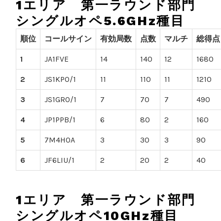
1エリア 第一ラウンド部門
シングルオペ5.6GHz種目
順位
コールサイン
有効局数
点数
マルチ
総得点
1
JA1FVE
14
140
12
1680
2
JS1KPO/1
11
110
11
1210
3
JS1GRO/1
7
70
7
490
4
JP1PPB/1
6
80
2
160
5
7M4HOA
3
30
3
90
6
JF6LIU/1
2
20
2
40
1エリア 第一ラウンド部門
シングルオペ10GHz種目