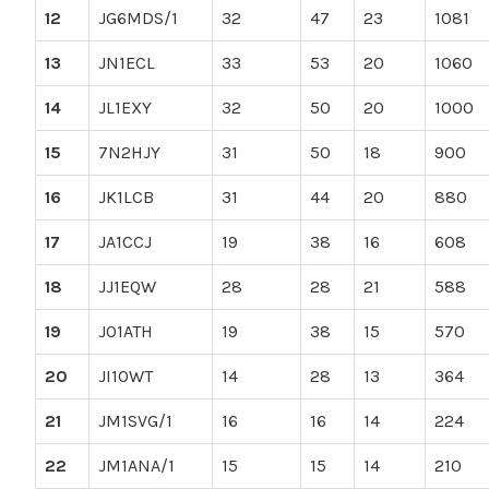
12
JG6MDS/1
32
47
23
1081
13
JN1ECL
33
53
20
1060
14
JL1EXY
32
50
20
1000
15
7N2HJY
31
50
18
900
16
JK1LCB
31
44
20
880
17
JA1CCJ
19
38
16
608
18
JJ1EQW
28
28
21
588
19
JO1ATH
19
38
15
570
20
JI1OWT
14
28
13
364
21
JM1SVG/1
16
16
14
224
22
JM1ANA/1
15
15
14
210