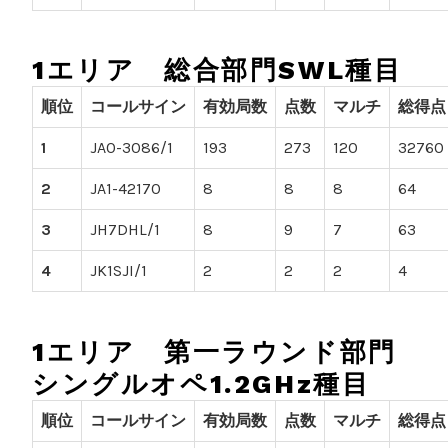
1エリア 総合部門SWL種目
順位
コールサイン
有効局数
点数
マルチ
総得点
1
JA0-3086/1
193
273
120
32760
2
JA1-42170
8
8
8
64
3
JH7DHL/1
8
9
7
63
4
JK1SJI/1
2
2
2
4
1エリア 第一ラウンド部門
シングルオペ1.2GHz種目
順位
コールサイン
有効局数
点数
マルチ
総得点