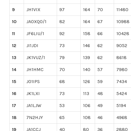
9
JH1VIX
97
164
70
11480
10
JA0XQO/1
82
164
67
10988
11
JF6LIU/1
92
158
66
10428
12
JI1JDI
73
146
62
9052
13
JK1VUZ/1
79
139
62
8618
14
JH1HMC
70
140
57
7980
15
JO1IPS
68
126
59
7434
16
JK1LXI
73
113
48
5424
17
JA1LJW
53
106
49
5194
18
7N2HJY
65
108
46
4968
19
JA1CCJ
40
80
36
2880