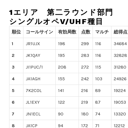
1エリア 第二ラウンド部門
シングルオペV/UHF種目
順位
コールサイン
有効局数
点数
マルチ
総得点
1
JR1UJX
198
299
116
34684
2
JK1QAY
195
283
116
32828
3
JI1PUC/1
208
272
115
31280
4
JA1AGH
155
242
103
24926
5
7K2COL
141
216
89
19224
6
JL1EXY
122
219
87
19053
7
JN1ECL
90
180
74
13320
8
JA1CP
94
172
71
12212