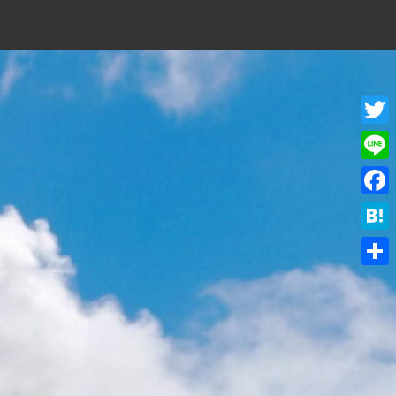
Twitt
Line
Face
Hate
共
有