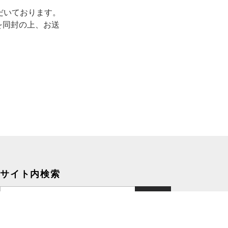
ただいております。
を同封の上、お送
サイト内検索
検
索: