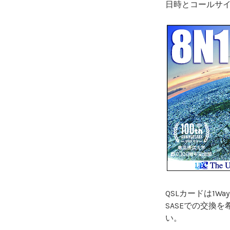
日時とコールサ
QSLカードは1W
SASEでの交換
い。