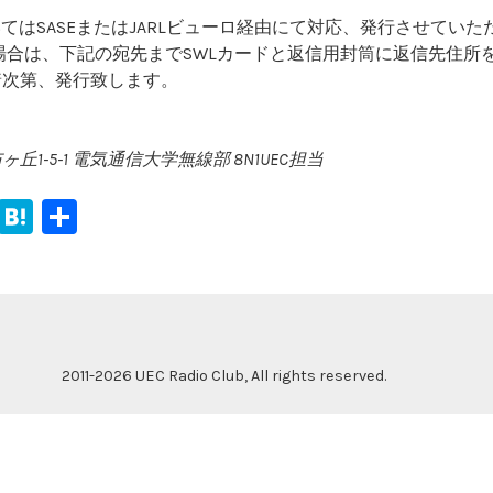
いてはSASEまたはJARLビューロ経由にて対応、発行させてい
の場合は、下記の宛先までSWLカードと返信用封筒に返信先住所
着次第、発行致します。
1-5-1 電気通信大学無線部 8N1UEC担当
F
H
共
a
at
有
c
e
e
n
b
a
2011-2026 UEC Radio Club, All rights reserved.
o
o
k