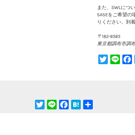
また、SWLにつ
SASEをご希望
りください。到
〒182-8585
東京都調布市調布ヶ丘
T
Li
wi
n
tt
e
er
T
Li
F
H
共
wi
n
a
at
有
tt
e
c
e
er
e
n