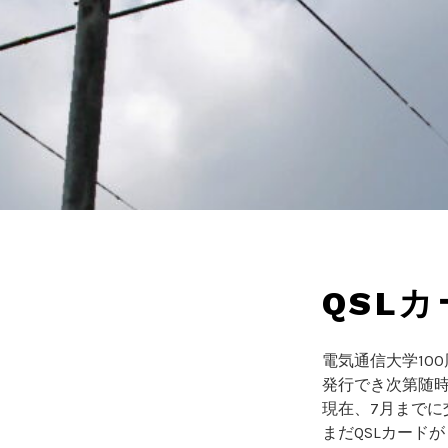
QSL
電気通信大学100
発行でき次第随
現在、7月までに
まだQSLカード