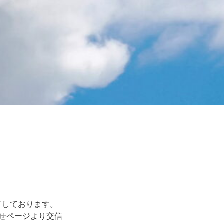
完了しております。
せ
ページより交信